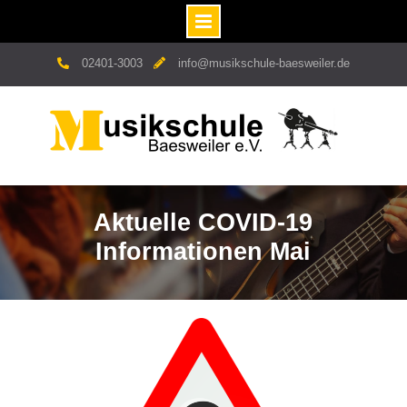
Skip
02401-3003
info@musikschule-baesweiler.de
to
content
Aktuelle COVID-19
Informationen Mai