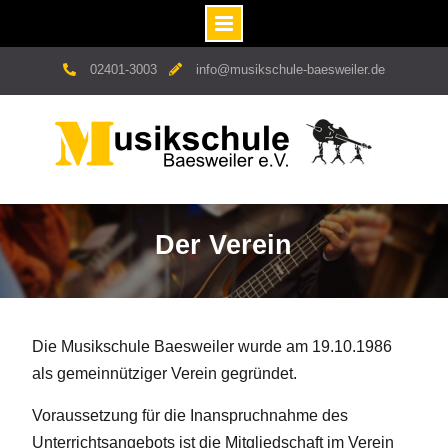
Skip
02401-3003
info@musikschule-baesweiler.de
to
content
Der Verein
Die Musikschule Baesweiler wurde am 19.10.1986
als gemeinnütziger Verein gegründet.
Voraussetzung für die Inanspruchnahme des
Unterrichtsangebots ist die Mitgliedschaft im Verein