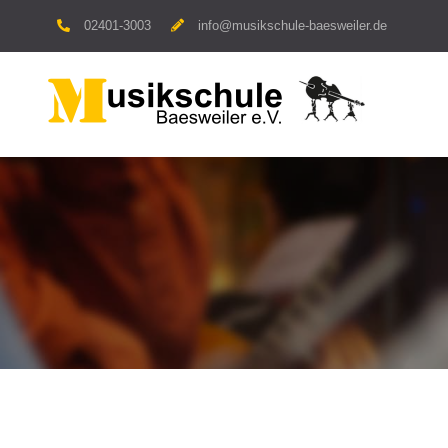
Skip
02401-3003
info@musikschule-baesweiler.de
to
content