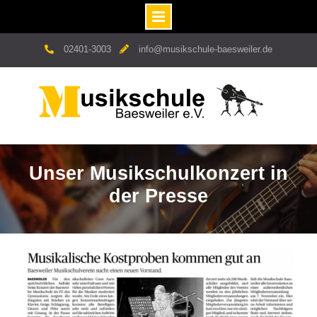
Skip
02401-3003
info@musikschule-baesweiler.de
to
content
Unser Musikschulkonzert in
der Presse