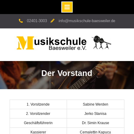
Skip
02401-3003
info@musikschule-baesweiler.de
to
content
Der Vorstand
1. Vorsitzende
Sabine Werden
2. Vorsitzender
Jerko Stanisa
Geschäftsführerin
Dr. Simin Krause
Kassierer
Cemalettin Kapucu